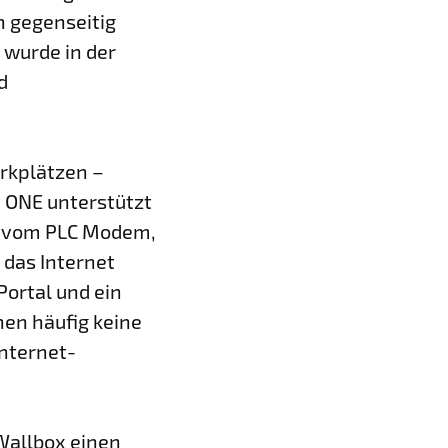
h gegenseitig
 wurde in der
d
arkplätzen –
t ONE unterstützt
e vom PLC Modem,
 das Internet
ortal und ein
nen häufig keine
Internet-
 Wallbox einen