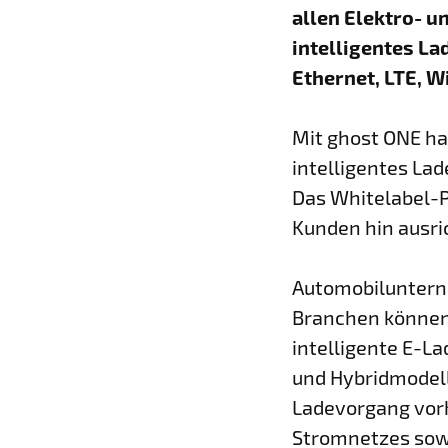
allen Elektro- 
intelligentes La
Ethernet, LTE, W
Mit ghost ONE ha
intelligentes La
Das Whitelabel-P
Kunden hin ausri
Automobilunterne
Branchen können 
intelligente E-La
und Hybridmodell
Ladevorgang vorh
Stromnetzes sow