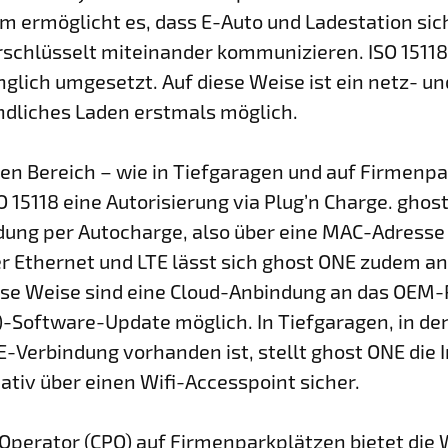
rm ermöglicht es, dass E-Auto und Ladestation sic
schlüsselt miteinander kommunizieren. ISO 15118
glich umgesetzt. Auf diese Weise ist ein netz- un
dliches Laden erstmals möglich.
hen Bereich – wie in Tiefgaragen und auf Firmenp
O 15118 eine Autorisierung via Plug’n Charge. ghos
dung per Autocharge, also über eine MAC-Adress
er Ethernet und LTE lässt sich ghost ONE zudem an
ese Weise sind eine Cloud-Anbindung an das OEM-P
A)-Software-Update möglich. In Tiefgaragen, in de
E-Verbindung vorhanden ist, stellt ghost ONE die 
ativ über einen Wifi-Accesspoint sicher.
 Operator (CPO) auf Firmenparkplätzen bietet die