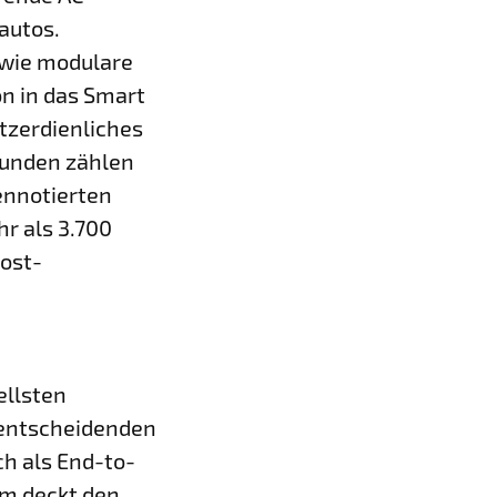
autos.
owie modulare
n in das Smart
tzerdienliches
 Kunden zählen
ennotierten
r als 3.700
host-
ellsten
 entscheidenden
ch als End-to-
um deckt den