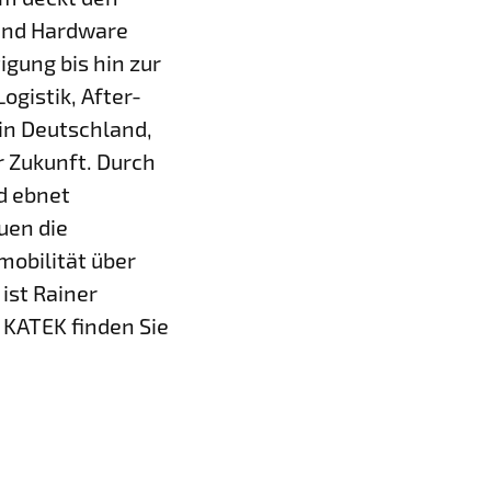
 und Hardware
gung bis hin zur
gistik, After-
in Deutschland,
 Zukunft. Durch
d ebnet
uen die
obilität über
ist Rainer
 KATEK finden Sie