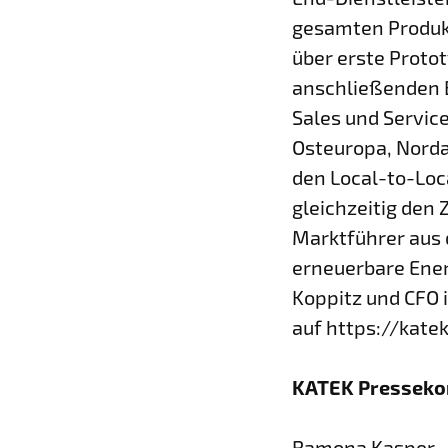
gesamten Produkt
über erste Proto
anschließenden B
Sales und Servic
Osteuropa, Norda
den Local-to-Loc
gleichzeitig den
Marktführer aus 
erneuerbare Ener
Koppitz und CFO 
auf https://kate
KATEK Presseko
Ramona Kasper