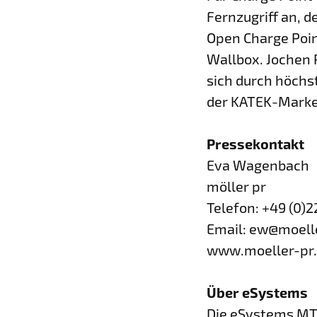
Fernzugriff an, 
Open Charge Poin
Wallbox. Jochen P
sich durch höchst
der KATEK-Marke 
Pressekontakt
Eva Wagenbach
möller pr
Telefon: +49 (0)2
Email: ew@moell
www.moeller-pr
Über eSystems
Die eSystems MTG