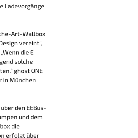
ie Ladevorgänge
-the-Art-Wallbox
esign vereint“,
 „Wenn die E-
ngend solche
sten.“ ghost ONE
ar in München
 über den EEBus-
pumpen und dem
box die
n erfolgt über