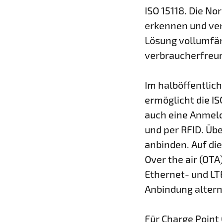
ISO 15118. Die No
erkennen und ver
Lösung vollumfän
verbraucherfreun
Im halböffentlic
ermöglicht die IS
auch eine Anmel
und per RFID. Üb
anbinden. Auf di
Over the air (OT
Ethernet- und LT
Anbindung altern
Für Charge Point