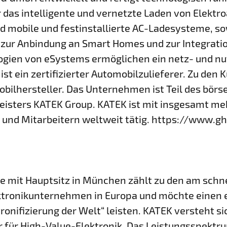
 das intelligente und vernetzte Laden von Elektro
d mobile und festinstallierte AC-Ladesysteme, s
ur Anbindung an Smart Homes und zur Integratio
logien von eSystems ermöglichen ein netz- und nu
st ein zertifizierter Automobilzulieferer. Zu den
ilhersteller. Das Unternehmen ist Teil des börs
leisters KATEK Group. KATEK ist mit insgesamt meh
 und Mitarbeitern weltweit tätig. https://www.g
 mit Hauptsitz in München zählt zu den am schn
tronikunternehmen in Europa und möchte einen
tronifizierung der Welt“ leisten. KATEK versteht si
r für High-Value-Elektronik. Das Leistungsspektr