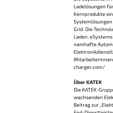
Ladelösungen für
Kernprodukte sin
Systemlösungen z
Grid. Die Techno
Laden. eSystems i
namhafte Automob
Elektronikdienst
Mitarbeiterinnen
charger.com/
Über KATEK
Die KATEK-Gruppe
wachsenden Elek
Beitrag zur „Elek
End-Dienstleiste