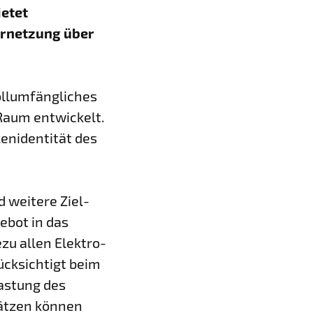
ietet
Vernetzung über
ollumfängliches
 Raum entwickelt.
enidentität des
 weitere Ziel-
ebot in das
zu allen Elektro-
ücksichtigt beim
astung des
lätzen können