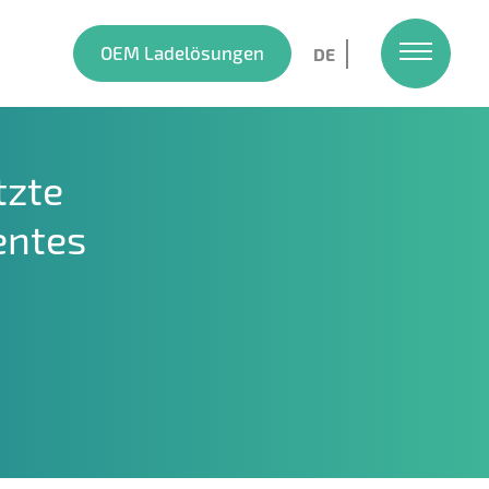
OEM Ladelösungen
DE
tzte
entes