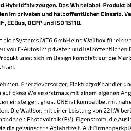
und Hybridfahrzeugen. Das Whitelabel-Produkt b
den im privaten und halb­öffentlichen Einsatz. 
ifi, EEBus, OCPP und ISO 15118.
t die eSystems MTG GmbH eine Wallbox für ein v
den von E-Autos im privaten und halböffentlichen
rodukt lässt sich im Design komplett auf die Mark
chten.
hmen, Energieversorger, Elektrogroßhändler und
auf diese Weise erstmals mit einem eigenen Ang
den einsteigen. ghost ONE ist kompatibel mit nahe
en. Die Wallbox mit einer Leistung von 22 kW ber
andenen Photovoltaik (PV)-Eigenstrom, die Ausl
ie die gewünschte Abfahrtzeit. Auf Firmenparkp