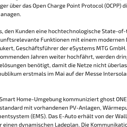
r über das Open Charge Point Protocol (OCPP) d
managen.
es, den Kunden eine hochtechnologische State-of
zukunftsrelevante Funktionen mit einem modernen D
aukert, Geschäftsführer der eSystems MTG GmbH.
 kommenden Jahren weiter hochfährt, werden dri
elösungen benötigt, damit die Netze nicht überla
blikum erstmals im Mai auf der Messe Intersol
en Smart Home-Umgebung kommuniziert ghost ONE
standard mit vorhandenen PV-Anlagen, Wärme
ntsystem (EMS). Das E-Auto erhält von der Wall
r einen dynamischen Ladeplan. Die Kommunikatio